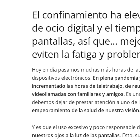
a
w
h
el
m
n
o
c
itt
at
e
ai
k
m
El confinamiento ha elev
e
er
s
gr
l
e
p
de ocio digital y el tie
b
A
a
dI
ar
pantallas, así que… me
o
p
m
n
tir
o
p
eviten la fatiga y probl
k
Hoy en día pasamos muchas más horas de las 
dispositivos electrónicos.
En plena pandemia y
incrementado las horas de teletrabajo, de reu
videollamadas con familiares y amigos.
Es una
debemos dejar de prestar atención a uno de lo
empeoramiento de la salud de nuestra visión
Y es que el uso excesivo y poco responsable d
nuestros ojos a la luz de las pantallas
. Esto, 