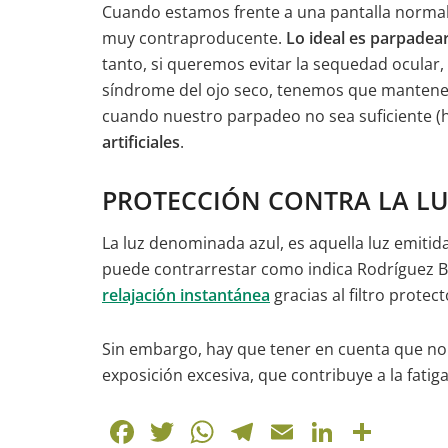
Cuando estamos frente a una pantalla normal
muy contraproducente.
Lo ideal es parpadear
tanto, si queremos evitar la sequedad ocular, su
síndrome del ojo seco, tenemos que mantene
cuando nuestro parpadeo no sea suficiente (
artificiales
.
PROTECCIÓN CONTRA LA LU
La luz denominada azul, es aquella luz emitid
puede contrarrestar como indica Rodríguez 
relajación instantánea
gracias al filtro protect
Sin embargo, hay que tener en cuenta que no tod
exposición excesiva, que contribuye a la fatiga
F
T
W
T
E
Li
C