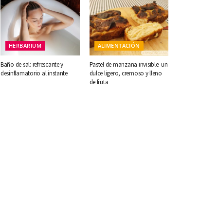
HERBARIUM
ALIMENTACIÓN
Baño de sal: refrescante y
Pastel de manzana invisible: un
desinflamatorio al instante
dulce ligero, cremoso y lleno
de fruta