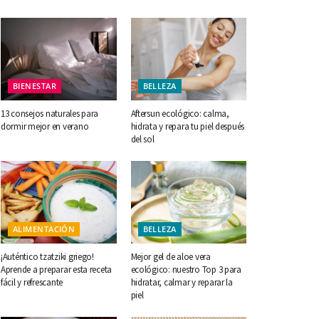
BIENESTAR
BELLEZA
13 consejos naturales para
Aftersun ecológico: calma,
dormir mejor en verano
hidrata y repara tu piel después
del sol
ALIMENTACIÓN
BELLEZA
¡Auténtico tzatziki griego!
Mejor gel de aloe vera
Aprende a preparar esta receta
ecológico: nuestro Top 3 para
fácil y refrescante
hidratar, calmar y reparar la
piel