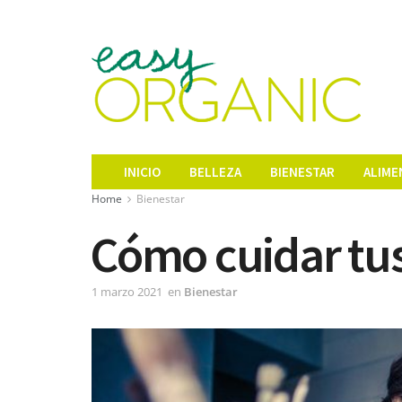
INICIO
BELLEZA
BIENESTAR
ALIME
Home
Bienestar
Cómo cuidar tus 
1 marzo 2021
en
Bienestar