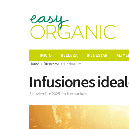
INICIO
BELLEZA
BIENESTAR
ALIME
Home
Bienestar
Herbarium
Infusiones ideal
6 noviembre 2025
en
Herbarium