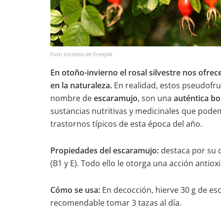
Foto cortesía de Freepik
En otoño-invierno el rosal silvestre nos ofre
en la naturaleza.
En realidad, estos pseudofru
nombre de
escaramujo
, son una
auténtica bo
sustancias nutritivas y medicinales que pode
trastornos típicos de esta época del año.
Propiedades del escaramujo:
destaca por su c
(B1 y E). Todo ello le otorga una acción antiox
Cómo se usa:
En decocción, hierve 30 g de es
recomendable tomar 3 tazas al día.