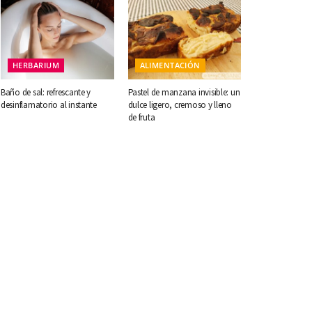
HERBARIUM
ALIMENTACIÓN
Baño de sal: refrescante y
Pastel de manzana invisible: un
desinflamatorio al instante
dulce ligero, cremoso y lleno
de fruta