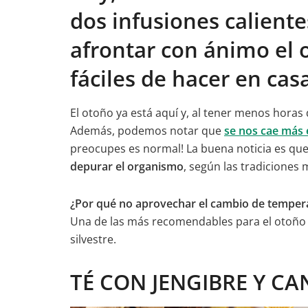
e
er
s
gr
l
e
p
dos infusiones calient
b
A
a
dI
ar
afrontar con ánimo el
o
p
m
n
tir
o
p
fáciles de hacer en cas
k
El otoño ya está aquí y, al tener menos horas 
Además, podemos notar que
se nos cae más e
preocupes es normal! La buena noticia es qu
depurar el organismo
, según las tradiciones 
¿Por qué no aprovechar el cambio de temperatu
Una de las más recomendables para el otoño es 
silvestre.
TÉ CON JENGIBRE Y CA