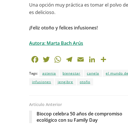
Una opción muy práctica es tomar el polvo del
es delicioso.
¡Feliz otoño y felices infusiones!
Autora: Marta Bach Arús
F
T
W
T
E
Li
C
a
w
h
el
m
n
o
Tags:
astenia
bienestar
canela
el mundo de
c
itt
at
e
ai
k
m
infusiones
jengibre
otoño
e
er
s
gr
l
e
p
b
A
a
dI
ar
o
p
m
n
tir
Artículo Anterior
o
p
Biocop celebra 50 años de compromiso
ecológico con su Family Day
k