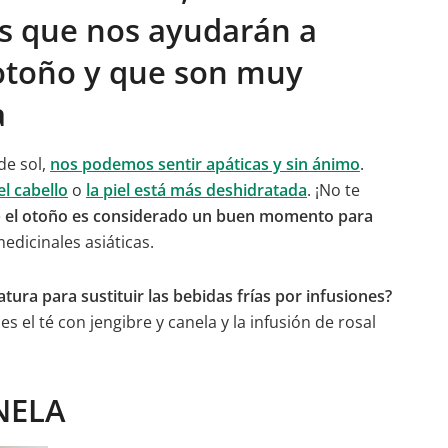
es que nos ayudarán a
 otoño y que son muy
a
de sol,
nos podemos sentir apáticas y sin ánimo
.
l cabello
o
la piel está más deshidratada
. ¡No te
e
el otoño es considerado un buen momento para
medicinales asiáticas.
ra para sustituir las bebidas frías por infusiones?
el té con jengibre y canela y la infusión de rosal
NELA