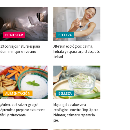
BIENESTAR
BELLEZA
13 consejos naturales para
Aftersun ecológico: calma,
dormir mejor en verano
hidrata y repara tu piel después
del sol
ALIMENTACIÓN
BELLEZA
¡Auténtico tzatziki griego!
Mejor gel de aloe vera
Aprende a preparar esta receta
ecológico: nuestro Top 3 para
fácil y refrescante
hidratar, calmar y reparar la
piel