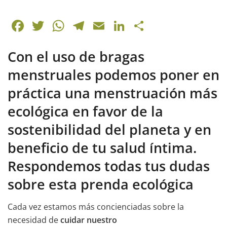
F
T
W
T
E
Li
C
a
w
h
el
m
n
o
Con el uso de bragas
c
itt
at
e
ai
k
m
e
er
s
gr
l
e
p
menstruales podemos poner en
b
A
a
dI
ar
práctica una menstruación más
o
p
m
n
tir
ecológica en favor de la
o
p
sostenibilidad del planeta y en
k
beneficio de tu salud íntima.
Respondemos todas tus dudas
sobre esta prenda ecológica
Cada vez estamos más concienciadas sobre la
necesidad de
cuidar nuestro