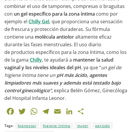
combinar el uso de tampones, compresas o braguitas
con
un gel específico para la zona íntima
como por
ejemplo el
Chilly Gel
, que proporciona una sensación
de frescura y protección duraderas. Su fórmula
contiene una
molécula antiolor
altamente eficaz
durante las fases menstruales. El uso diario
de productos específicos para la zona íntima, como los
de la gama
Chilly
, te ayudará a
mantener la salud
vaginal y los niveles ideales del pH
, ya que “
un gel de
higiene íntima tiene un
pH más ácido, agentes
limpiadores más suaves y además está testado bajo
control ginecológico”,
explica Belén Gómez, Ginecóloga
del Hospital Infanta Leonor.
F
T
W
T
E
Li
C
a
w
h
el
m
n
o
Tags:
bienestar
higiene íntima
mujer
periodo
c
itt
at
e
ai
k
m