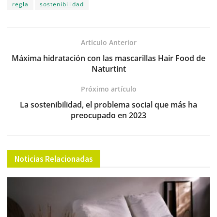
regla
sostenibilidad
e
er
s
gr
l
e
p
b
A
a
dI
ar
o
p
m
n
tir
Artículo Anterior
o
p
Máxima hidratación con las mascarillas Hair Food de
Naturtint
k
Próximo artículo
La sostenibilidad, el problema social que más ha
preocupado en 2023
Noticias Relacionadas