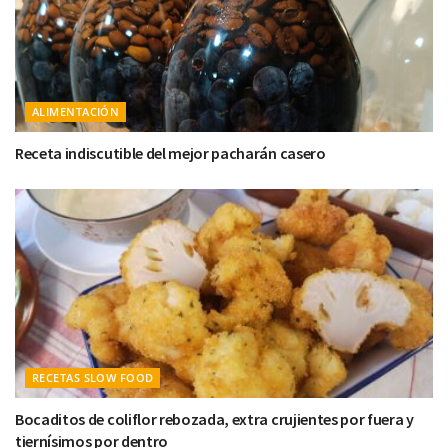
ALIMENTACIÓN
Receta indiscutible del mejor pacharán casero
RECETAS SLOW FOOD
Bocaditos de coliflor rebozada, extra crujientes por fuera y
tiernísimos por dentro