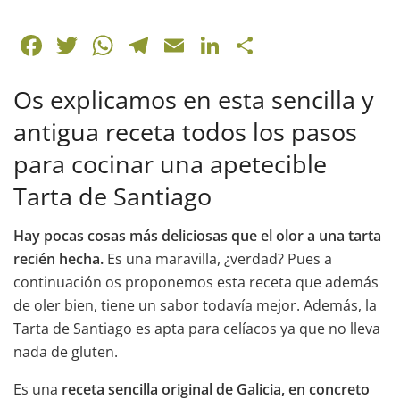
F
T
W
T
E
Li
C
a
w
h
el
m
n
o
Os explicamos en esta sencilla y
c
itt
at
e
ai
k
m
e
er
s
gr
l
e
p
antigua receta todos los pasos
b
A
a
dI
ar
para cocinar una apetecible
o
p
m
n
tir
Tarta de Santiago
o
p
k
Hay pocas cosas más deliciosas que el olor a una tarta
recién hecha.
Es una maravilla, ¿verdad? Pues a
continuación os proponemos esta receta que además
de oler bien, tiene un sabor todavía mejor. Además, la
Tarta de Santiago es apta para celíacos ya que no lleva
nada de gluten.
Es una
receta sencilla original de Galicia, en concreto