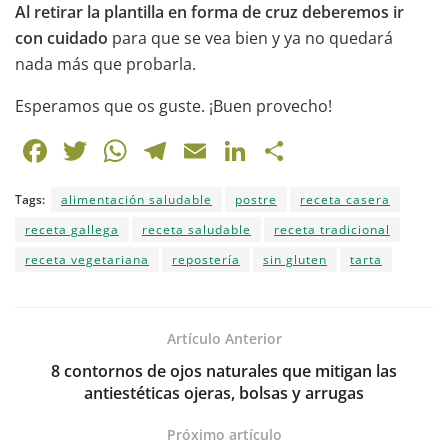
Al retirar la plantilla en forma de cruz deberemos ir
con cuidado
para que se vea bien y ya no quedará
nada más que probarla.
Esperamos que os guste. ¡Buen provecho!
F
T
W
T
E
Li
C
a
w
h
el
m
n
o
Tags:
alimentación saludable
postre
receta casera
c
itt
at
e
ai
k
m
receta gallega
receta saludable
receta tradicional
e
er
s
gr
l
e
p
receta vegetariana
repostería
sin gluten
tarta
b
A
a
dI
ar
o
p
m
n
tir
o
p
Artículo Anterior
k
8 contornos de ojos naturales que mitigan las
antiestéticas ojeras, bolsas y arrugas
Próximo artículo