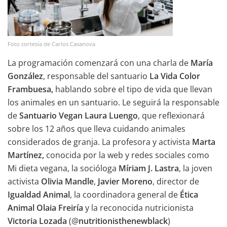
Foto cortesía de Carlos Casanova
La programación comenzará con una charla de
María
González
, responsable del santuario
La Vida Color
Frambuesa,
hablando sobre el tipo de vida que llevan
los animales en un santuario. Le seguirá la responsable
de
Santuario Vegan
Laura Luengo
, que reflexionará
sobre los 12 años que lleva cuidando animales
considerados de granja. La profesora y activista
Marta
Martínez,
conocida por la web y redes sociales como
Mi dieta vegana, la socióloga
Míriam J. Lastra
, la joven
activista
Olivia Mandle
,
Javier Moreno
, director de
Igualdad Animal
, la coordinadora general de
Ética
Animal Olaia Freiría
y la reconocida nutricionista
Victoria Lozada
(@
nutritionisthenewblack
)