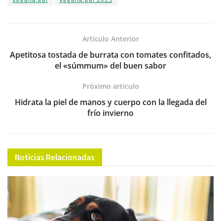
b
A
a
dI
ar
o
p
m
n
tir
o
p
Artículo Anterior
k
Apetitosa tostada de burrata con tomates confitados,
el «súmmum» del buen sabor
Próximo artículo
Hidrata la piel de manos y cuerpo con la llegada del
frío invierno
Noticias Relacionadas