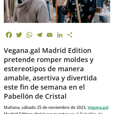
F
T
W
T
E
Li
C
a
w
h
el
m
n
o
Vegana.gal Madrid Edition
c
itt
at
e
ai
k
m
e
er
s
gr
l
e
p
pretende romper moldes y
b
A
a
dI
ar
estereotipos de manera
o
p
m
n
tir
amable, asertiva y divertida
o
p
este fin de semana en el
k
Pabellón de Cristal
Mañana, sábado 25 de noviembre de 2023,
Vegana.gal