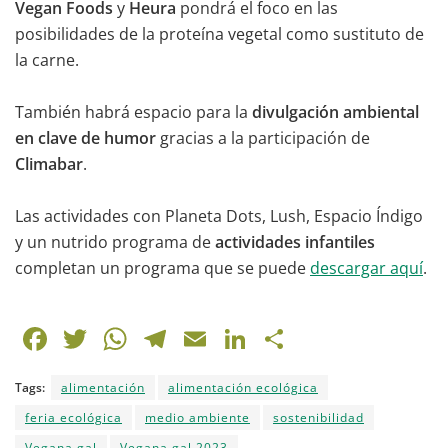
Vegan Foods
y
Heura
pondrá el foco en las
posibilidades de la proteína vegetal como sustituto de
la carne.
También habrá espacio para la
divulgación ambiental
en clave de humor
gracias a la participación de
Climabar
.
Las actividades con Planeta Dots, Lush, Espacio Índigo
y un nutrido programa de
actividades infantiles
completan un programa que se puede
descargar aquí
.
F
T
W
T
E
Li
C
a
w
h
el
m
n
o
Tags:
alimentación
alimentación ecológica
c
itt
at
e
ai
k
m
feria ecológica
medio ambiente
sostenibilidad
e
er
s
gr
l
e
p
Vegana.gal
Vegana.gal 2023