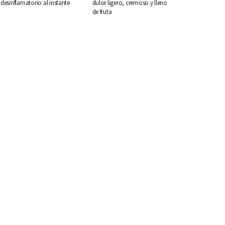
desinflamatorio al instante
dulce ligero, cremoso y lleno
de fruta