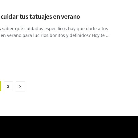
uidar tus tatuajes en verano
 saber qué cuidados específicos hay que darle a tus
 en verano para lucirlos bonitos y definidos? Hoy te ...
2