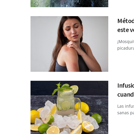
Método
este 
¡Mosquit
picadura
Infusi
cuando
Las infu
sanas pa