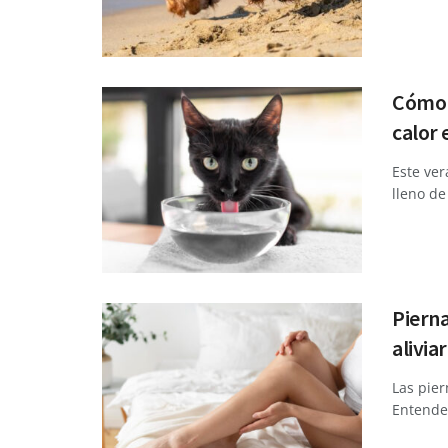
Cómo c
calor 
Este ver
lleno de
Pierna
alivia
Las pie
Entende