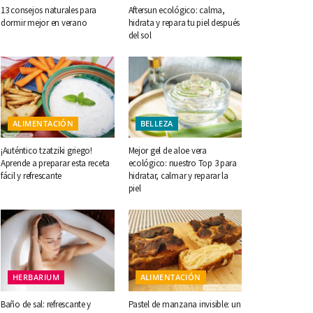
13 consejos naturales para
Aftersun ecológico: calma,
dormir mejor en verano
hidrata y repara tu piel después
del sol
ALIMENTACIÓN
BELLEZA
¡Auténtico tzatziki griego!
Mejor gel de aloe vera
Aprende a preparar esta receta
ecológico: nuestro Top 3 para
fácil y refrescante
hidratar, calmar y reparar la
piel
HERBARIUM
ALIMENTACIÓN
Baño de sal: refrescante y
Pastel de manzana invisible: un