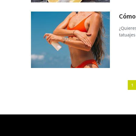
Cómo c
¿Quieres
tatuajes
1