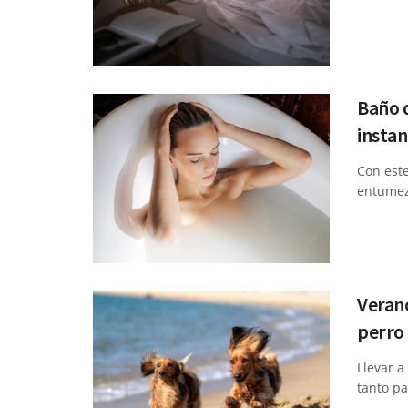
Baño d
instan
Con este
entumez
Verano
perro 
Llevar a
tanto pa