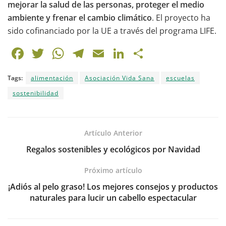
mejorar la salud de las personas, proteger el medio
ambiente y frenar el cambio climático
. El proyecto ha
sido cofinanciado por la UE a través del programa LIFE.
F
T
W
T
E
Li
C
a
w
h
el
m
n
o
Tags:
alimentación
Asociación Vida Sana
escuelas
c
itt
at
e
ai
k
m
sostenibilidad
e
er
s
gr
l
e
p
b
A
a
dI
ar
o
p
m
n
tir
Artículo Anterior
o
p
Regalos sostenibles y ecológicos por Navidad
k
Próximo artículo
¡Adiós al pelo graso! Los mejores consejos y productos
naturales para lucir un cabello espectacular