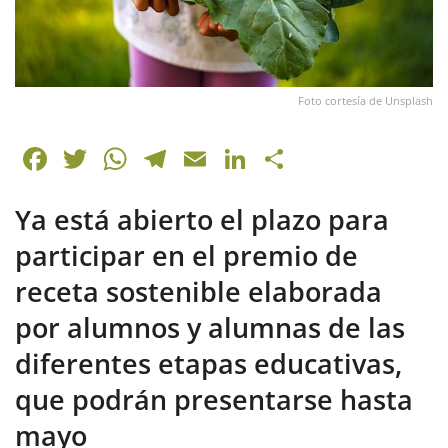
Foto cortesía de Unsplash
F
T
W
T
E
Li
C
a
w
h
el
m
n
o
Ya está abierto el plazo para
c
itt
at
e
ai
k
m
e
er
s
gr
l
e
p
participar en el premio de
b
A
a
dI
ar
receta sostenible elaborada
o
p
m
n
tir
por alumnos y alumnas de las
o
p
diferentes etapas educativas,
k
que podrán presentarse hasta
mayo