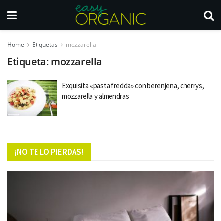
Home
Etiquetas
mozzarella
Etiqueta:
mozzarella
Exquisita «pasta fredda» con berenjena, cherrys,
mozzarella y almendras
¡NO TE LO PIERDAS!