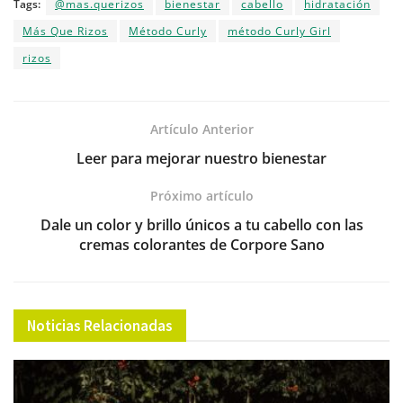
Tags:
@mas.querizos
bienestar
cabello
hidratación
c
itt
at
e
ai
k
m
Más Que Rizos
Método Curly
método Curly Girl
e
er
s
gr
l
e
p
rizos
b
A
a
dI
ar
o
p
m
n
tir
o
p
Artículo Anterior
k
Leer para mejorar nuestro bienestar
Próximo artículo
Dale un color y brillo únicos a tu cabello con las
cremas colorantes de Corpore Sano
Noticias Relacionadas