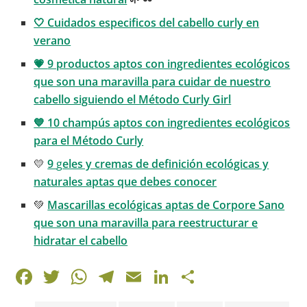
🤍 Cuidados especificos del cabello curly en
verano
💗
9 productos aptos con ingredientes ecológicos
que son una maravilla para cuidar de nuestro
cabello siguiendo el Método Curly Girl
💙
10 champús aptos con ingredientes ecológicos
para el Método Curly
💛
9
g
eles y cremas de definición ecológicas y
naturales aptas que debes conocer
💚
Mascarillas ecológicas aptas de Corpore Sano
que son una maravilla para reestructurar e
hidratar el cabello
F
T
W
T
E
Li
C
a
w
h
el
m
n
o