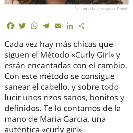
Foto cortesía de Halayalex, Freepik
F
T
W
T
E
Li
C
a
w
h
el
m
n
o
Cada vez hay más chicas que
c
itt
at
e
ai
k
m
e
er
s
gr
l
e
p
siguen el Método «Curly Girl» y
b
A
a
dI
ar
están encantadas con el cambio.
o
p
m
n
tir
Con este método se consigue
o
p
sanear el cabello, y sobre todo
k
lucir unos rizos sanos, bonitos y
definidos. Te lo contamos de la
mano de María García, una
auténtica «curly girl»