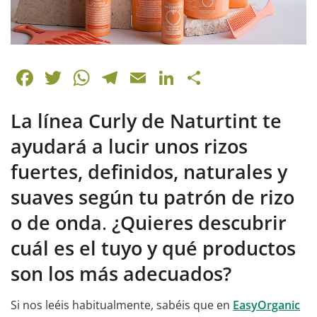
F
T
W
T
E
Li
C
a
w
h
el
m
n
o
La línea Curly de Naturtint te
c
itt
at
e
ai
k
m
e
er
s
gr
l
e
p
ayudará a lucir unos rizos
b
A
a
dI
ar
fuertes, definidos, naturales y
o
p
m
n
tir
suaves según tu patrón de rizo
o
p
o de onda
.
¿Quieres descubrir
k
cuál es el tuyo y qué productos
son los más adecuados?
Si nos leéis habitualmente, sabéis que en
EasyOrganic