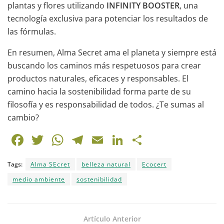
plantas y flores utilizando
INFINITY BOOSTER
, una
tecnología exclusiva para potenciar los resultados de
las fórmulas.
En resumen, Alma Secret ama el planeta y siempre está
buscando los caminos más respetuosos para crear
productos naturales, eficaces y responsables. El
camino hacia la sostenibilidad forma parte de su
filosofía y es responsabilidad de todos. ¿Te sumas al
cambio?
F
T
W
T
E
Li
C
a
w
h
el
m
n
o
Tags:
Alma SEcret
belleza natural
Ecocert
c
itt
at
e
ai
k
m
medio ambiente
sostenibilidad
e
er
s
gr
l
e
p
b
A
a
dI
ar
o
p
m
n
tir
Artículo Anterior