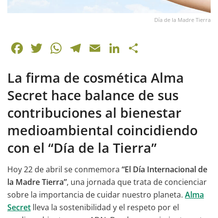
Día de la Madre Tierra
F
T
W
T
E
Li
C
a
w
h
el
m
n
o
La firma de cosmética Alma
c
itt
at
e
ai
k
m
e
er
s
gr
l
e
p
Secret hace balance de sus
b
A
a
dI
ar
contribuciones al bienestar
o
p
m
n
tir
medioambiental coincidiendo
o
p
con el “Día de la Tierra”
k
Hoy 22 de abril se conmemora
“El Día Internacional de
la Madre Tierra”
, una jornada que trata de concienciar
sobre la importancia de cuidar nuestro planeta.
Alma
Secret
lleva la sostenibilidad y el respeto por el