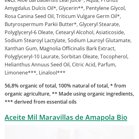
INCI
: Aloe Barbadensis Leaf Juice*, Aqua, Prunus
Amygdalus Dulcis Oil*, Glycerin**, Pentylene Glycol,
Rosa Canina Seed Oil, Triticum Vulgare Germ Oil*,
Butyrospermum Parkii Butter*, Glyceryl Stearate,
Polyglyceryl-6 Oleate, Cetearyl Alcohol, Asiaticoside,
Sodium Stearoyl Lactylate, Sodium Lauroyl Glutamate,
Xanthan Gum, Magnolia Officinalis Bark Extract,
Polyglyceryl-10 Laurate, Sorbitan Oleate, Tocopherol,
Helianthus Annuus Seed Oil, Citric Acid, Parfum,
Limonene***, Linalool***
56,8% organic of total, 100% natural of total, * from
organic agriculture, ** Made using organic ingredients,
*** derived from essential oils
Aceite Mil Maravillas de Amapola Bio