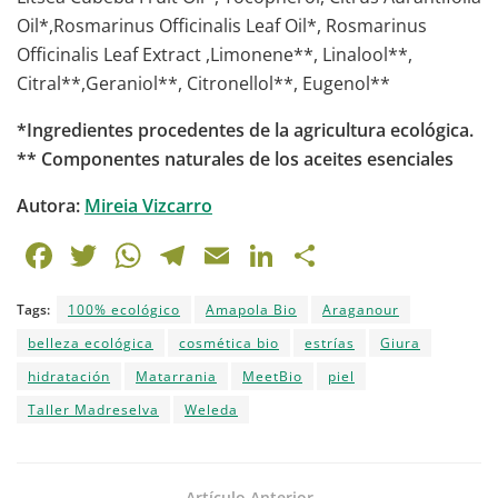
Oil*,Rosmarinus Officinalis Leaf Oil*, Rosmarinus
Officinalis Leaf Extract ,Limonene**, Linalool**,
Citral**,Geraniol**, Citronellol**, Eugenol**
*Ingredientes procedentes de la agricultura ecológica.
** Componentes naturales de los aceites esenciales
Autora:
Mireia Vizcarro
F
T
W
T
E
Li
C
a
w
h
el
m
n
o
Tags:
100% ecológico
Amapola Bio
Araganour
c
itt
at
e
ai
k
m
belleza ecológica
cosmética bio
estrías
Giura
e
er
s
gr
l
e
p
hidratación
Matarrania
MeetBio
piel
b
A
a
dI
ar
Taller Madreselva
Weleda
o
p
m
n
tir
o
p
Artículo Anterior