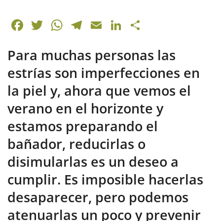
F
T
W
T
E
Li
C
a
w
h
el
m
n
o
Para muchas personas las
c
itt
at
e
ai
k
m
e
er
s
gr
l
e
p
estrías son imperfecciones en
b
A
a
dI
ar
la piel y, ahora que vemos el
o
p
m
n
tir
verano en el horizonte y
o
p
estamos preparando el
k
bañador, reducirlas o
disimularlas es un deseo a
cumplir. Es imposible hacerlas
desaparecer, pero podemos
atenuarlas un poco y prevenir