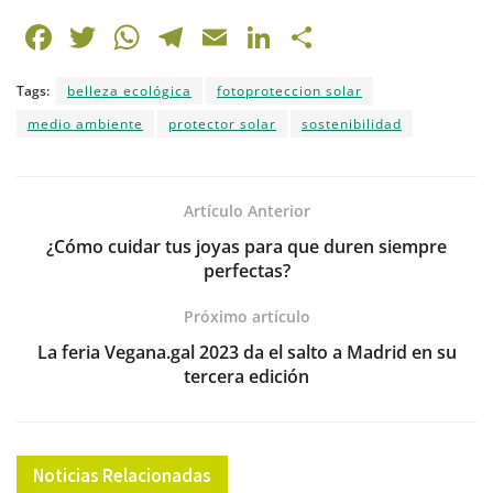
F
T
W
T
E
Li
C
a
w
h
el
m
n
o
Tags:
belleza ecológica
fotoproteccion solar
c
itt
at
e
ai
k
m
medio ambiente
protector solar
sostenibilidad
e
er
s
gr
l
e
p
b
A
a
dI
ar
o
p
m
n
tir
Artículo Anterior
o
p
¿Cómo cuidar tus joyas para que duren siempre
perfectas?
k
Próximo artículo
La feria Vegana.gal 2023 da el salto a Madrid en su
tercera edición
Noticias Relacionadas