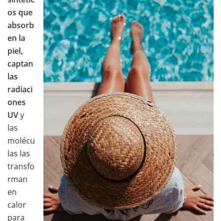
os que
absorb
en la
piel,
captan
las
radiaci
ones
UV
y
las
molécu
las las
transfo
rman
en
calor
para