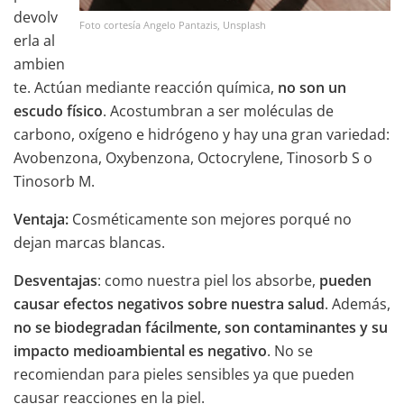
devolv
Foto cortesía Angelo Pantazis, Unsplash
erla al
ambien
te. Actúan mediante reacción química,
no son un
escudo físico
. Acostumbran a ser moléculas de
carbono, oxígeno e hidrógeno y hay una gran variedad:
Avobenzona, Oxybenzona, Octocrylene, Tinosorb S o
Tinosorb M.
Ventaja:
Cosméticamente son mejores porqué no
dejan marcas blancas.
Desventajas
: como nuestra piel los absorbe,
pueden
causar efectos negativos sobre nuestra salud
. Además,
no se biodegradan fácilmente, son contaminantes y su
impacto medioambiental es negativo
. No se
recomiendan para pieles sensibles ya que pueden
causar reacciones en la piel.