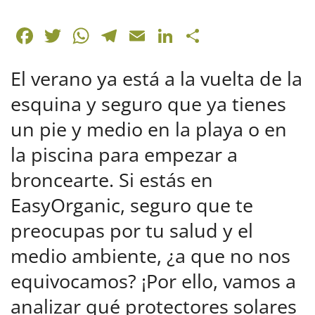
F
T
W
T
E
Li
C
a
w
h
el
m
n
o
El verano ya está a la vuelta de la
c
itt
at
e
ai
k
m
e
er
s
gr
l
e
p
esquina y seguro que ya tienes
b
A
a
dI
ar
un pie y medio en la playa o en
o
p
m
n
tir
la piscina para empezar a
o
p
broncearte. Si estás en
k
EasyOrganic, seguro que te
preocupas por tu salud y el
medio ambiente, ¿a que no nos
equivocamos? ¡Por ello, vamos a
analizar qué protectores solares