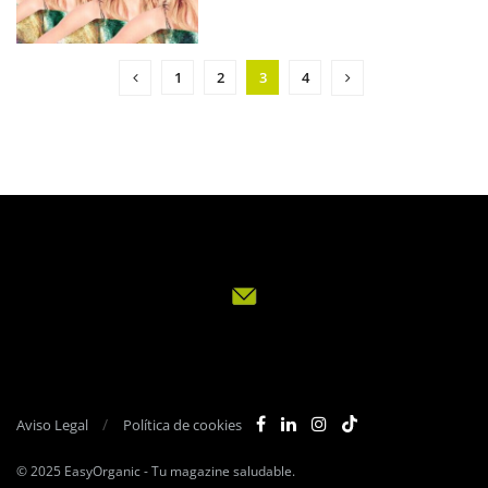
1
2
3
4
Aviso Legal
Política de cookies
© 2025
EasyOrganic
- Tu magazine saludable.