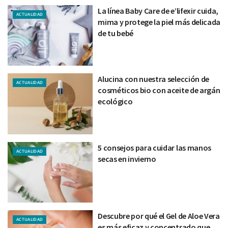
La línea Baby Care de e’lifexir cuida,
ACTUALIDAD
mima y protege la piel más delicada
de tu bebé
Alucina con nuestra selección de
ACTUALIDAD
cosméticos bio con aceite de argán
ecológico
5 consejos para cuidar las manos
ACTUALIDAD
secas en invierno
Descubre por qué el Gel de Aloe Vera
ACTUALIDAD
es más eficaz y concentrado que