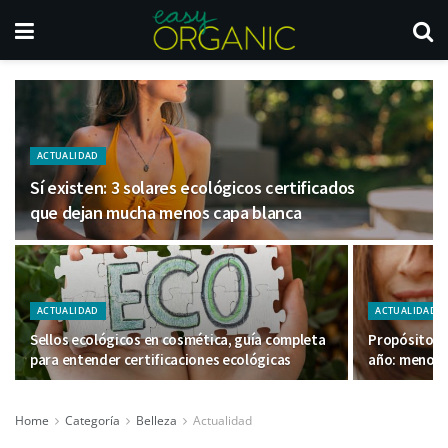
ACTUALIDAD
Sí existen: 3 solares ecológicos certificados
que dejan mucha menos capa blanca
ACTUALIDAD
ACTUALIDAD
Sellos ecológicos en cosmética, guía completa
Propósitos d
para entender certificaciones ecológicas
año: menos 
Home
Categoría
Belleza
Actualidad